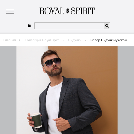
о бренде
коллекция
одежда для мальчиков 2026
сотрудничество
где купить
Главная
Коллекция Royal Spirit
Пиджаки
Ровер Пиджак мужской