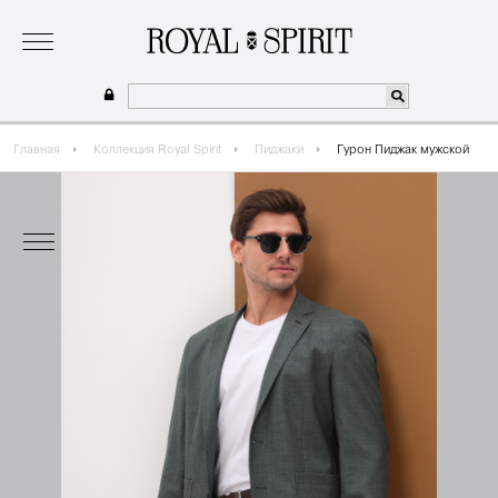
о бренде
коллекция
одежда для мальчиков 2026
сотрудничество
где купить
Главная
Коллекция Royal Spirit
Пиджаки
Гурон Пиджак мужской