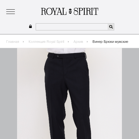
о бренде
коллекция
одежда для мальчиков 2026
сотрудничество
где купить
Главная
Коллекция Royal Spirit
Архив
Винер Брюки мужские