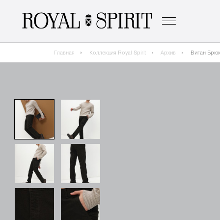
о бренде
к
Главная
Коллекция Royal Spirit
Архив
Виган Брюк