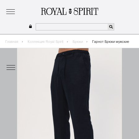
о бренде
коллекция
одежда для мальчиков 2026
сотрудничество
где купить
Главная
Коллекция Royal Spirit
Брюки
Гарнот Брюки мужские