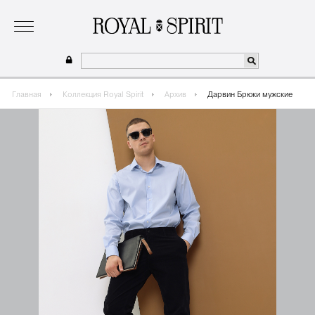
о бренде
коллекция
одежда для мальчиков 2026
сотрудничество
где купить
Главная
Коллекция Royal Spirit
Архив
Дарвин Брюки мужские