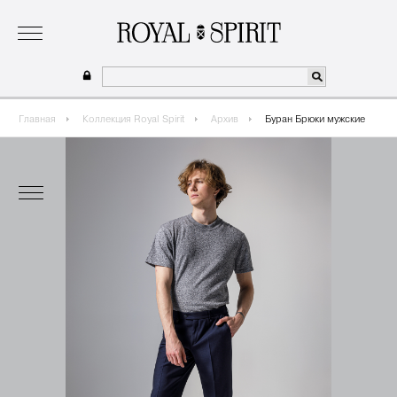
о бренде
коллекция
одежда для мальчиков 2026
сотрудничество
где купить
Главная
Коллекция Royal Spirit
Архив
Буран Брюки мужские